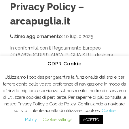
Privacy Policy –
arcapuglia.it
Ultimo aggiornamento:
10 luglio 2025
In conformità con il Regolamento Europeo
2016/679 (GDPR), ARCA PUGLIA S.R.L. desidera
informare gli utenti del sito
www.arcapuglia.it
che
GDPR Cookie
non vengono raccolti dati personali
attraverso
questo sito.
Utilizziamo i cookies per garantire la funzionalità del sito e per
tenere conto delle vostre preferenze di navigazione in modo da
1. Titolare del trattamento
offrirvi la migliore esperienza sul nostro sito. Inoltre ci riserviamo
di utilizzare cookies di parti terze. Per saperne di più consulta le
nostre Privacy Policy e Cookie Policy. Continuando a navigare
Il titolare del trattamento è:
sul sito, l'utente accetta di utilizzare i cookies.
Cookie
ARCA PUGLIA S.R.L.
Policy
Cookie settings
ACCETTO
Via Trento, 3 – Zona San Pasquale